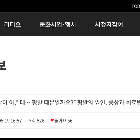
TODA
라디오
문화사업·행사
시청자참여
저녁
11:05 시사ON
문화행사
공지사항
12:00 정오의 희망곡
모아바유
시청자의견
보
16:00 완벽한 하루
MBC 노래교실
시청자위원회
우리 고향, 부탁해!
해외문화탐방
고충처리인
창
우리 고향, 안녕하십니까?
닥터공감
클린센터
라디오특집 다시듣기
대관안내
시청자불만처리위원회
충청북도 음식문화페스타
발이 아픈데… 평발 때문일까요?” 평발의 원인, 증상과 치료
청원생명쌀 대청호마라톤
로컬인사이트스쿨
5.19 16:57
조회
로컬 콘텐츠 Hub
526
좋아요
56
|
|
문화행사 아카이빙