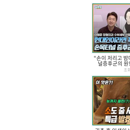
“손이 저리고 밤
널증후군의 원인,
조