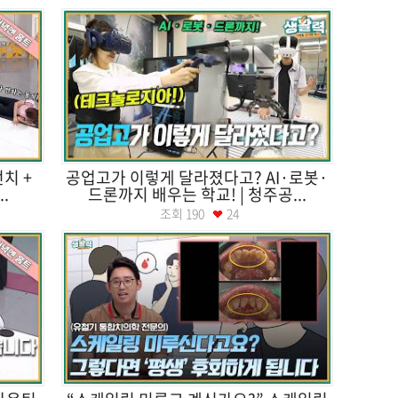
치 +
공업고가 이렇게 달라졌다고? AI·로봇·
.
드론까지 배우는 학교! | 청주공...
조회
190
24