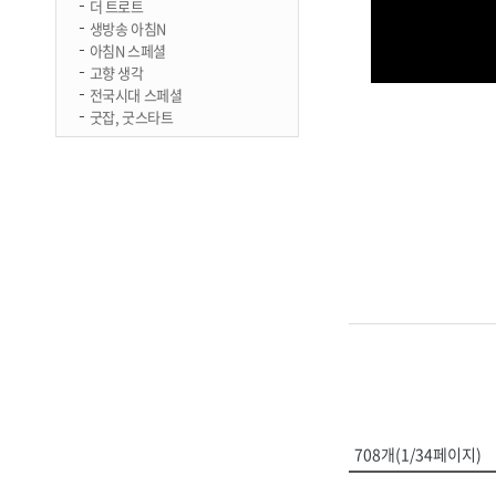
더 트로트
생방송 아침N
아침N 스페셜
고향 생각
전국시대 스페셜
굿잡, 굿스타트
708개(1/34페이지)