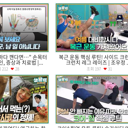
마다 깬다면…” 손목터
복근 운동 핵심 루틴! 사이드 크런
 증상과 치료법 |...
크런치 레그 레이즈 | 조우정 ..
회
212
28
조회
197
31