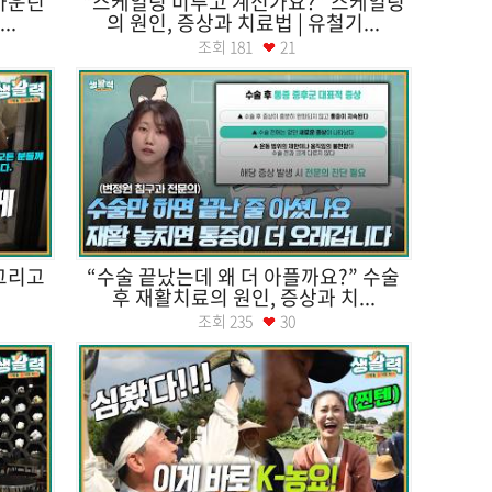
마운틴
“스케일링 미루고 계신가요?” 스케일링
..
의 원인, 증상과 치료법 | 유철기...
조회
181
21
그리고
“수술 끝났는데 왜 더 아플까요?” 수술
후 재활치료의 원인, 증상과 치...
조회
235
30