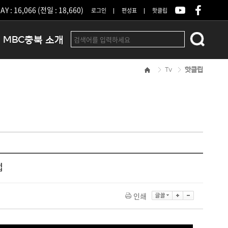
Y : 16,066 (전일 : 18,660)
로그인
편성표
핫클립
MBC충북 소개
Tv
핫클립
인사말
연혁
조직 및 업무안내
방송권역
광고안내
아나운서
오시는길
법
결산공고
인쇄