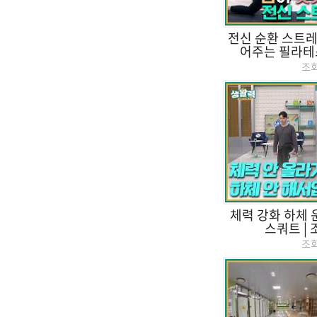
전신 순환 스트레
어주는 필라테스
조
체력 강화 하체 
스쿼트 |
조