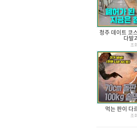
청주 데이트 코스
다발과
조
먹는 판이 다르
조