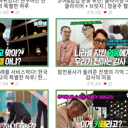
바뀌었다! 연구하는 한
코어&힙업 운동 루틴! 슬라이딩 
의 특별한 하루
클라이머 + 브릿지 | 정윤주 헬.
회
189
29
조회
182
29
래를 서비스하다! 한국
참전용사가 들려준 전쟁의 기억 
 특별한 하루/ 한...
감사의 마음
회
194
21
조회
204
22