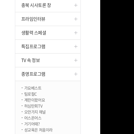
충북 시사토론 창
진천
프라임인터뷰
생활력 스페셜
특집프로그램
TV 속 정보
종영프로그램
가요베스트
팀로컬C
계란이왔어요
허심탄회TV
오만가지 채널
어스온어스
거기어때?
성교육은 처음이라