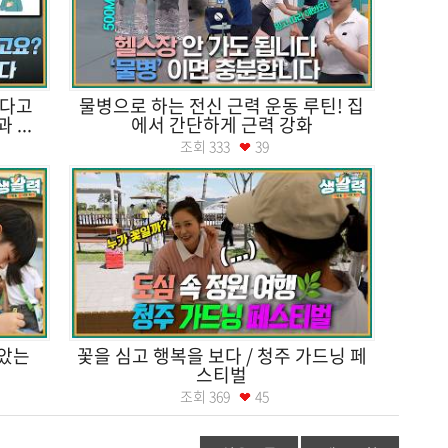
신다고
물병으로 하는 전신 근력 운동 루틴! 집
...
에서 간단하게 근력 강화
조회
333
39
알았는
꽃을 심고 행복을 보다 / 청주 가드닝 페
스티벌
조회
369
45