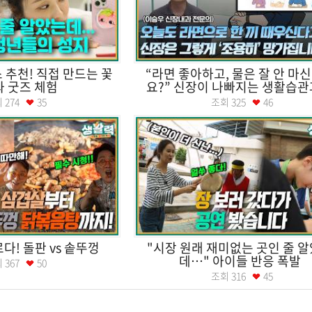
 추천! 직접 만드는 꽃
“라면 좋아하고, 물은 잘 안 마
 굿즈 체험
요?” 신장이 나빠지는 생활습관과 
회
274
35
조회
325
46
다! 돌판 vs 솥뚜껑
"시장 원래 재미없는 곳인 줄 
데…" 아이들 반응 폭발
회
367
50
조회
316
45