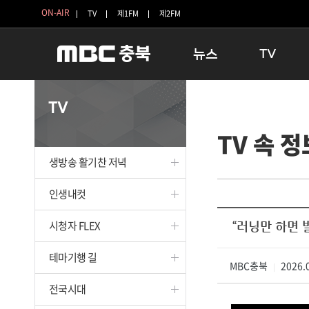
ON-AIR
TV
제1FM
제2FM
뉴스
TV
충청북도
생방송 활기찬 
TV
충청북도 교육청
프라임인터뷰
TV 속 정
청주
인생내컷
충주
테마기행 길
생방송 활기찬 저녁
괴산
충북 시사토론 
단양
전국시대
인생내컷
보은
시청자 FLEX
시청자 FLEX
“러닝만 하면 
영동
특집프로그램
옥천
TV 속 정보
테마기행 길
음성
MBC충북
종영프로그램
2026.0
|
제천
전국시대
증평