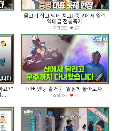
나
물고기 잡고 떡메 치고! 증평에서 열린
역대급 전통축제
조회
252
27
까요?”
네버 엔딩 즐거움! 열심히 놀아보자!
..
조회
283
35