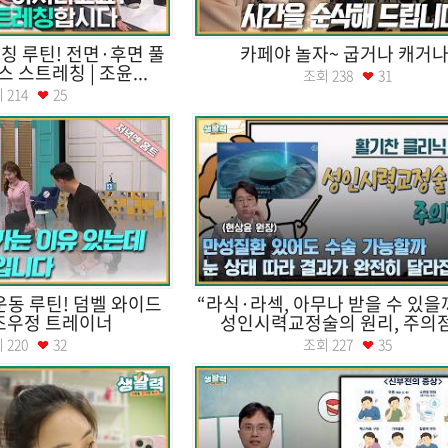
칭 루틴! 전면·후면 풀
카페야 놀자~ 굽거나 캐거
 스트레칭 | 조윤...
조회
238
31
회
214
25
운동 루틴! 덤벨 와이드
“라식·라섹, 아무나 받을 수 있을
 조우정 트레이너
성인시력교정술의 원리, 주의점.
회
220
32
조회
227
35