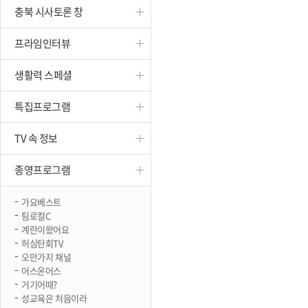
충북 시사토론 창
진천
프라임인터뷰
생활력 스페셜
특집프로그램
TV 속 정보
종영프로그램
가요베스트
팀로컬C
계란이왔어요
허심탄회TV
오만가지 채널
어스온어스
거기어때?
성교육은 처음이라