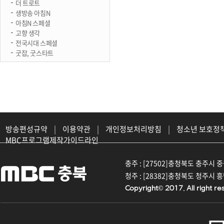
더 트로트
생방송 아침N
아침N 스페셜
고향 생각
전국시대 스페셜
굿잡, 굿스타트
방송편성규약
|
이용약관
|
개인정보처리방침
|
청소년 보호정
MBC프로그램제작가이드라인
충주 : [27502]충청북도 충주시 중원대
청주 : [28382]충청북도 청주시 흥덕구
Copyright© 2017. All right re