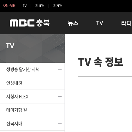
ON-AIR
TV
제1FM
제2FM
뉴스
TV
라디
충청북도
생방송 활기찬 저녁
11:05 
TV
충청북도 교육청
프라임인터뷰
12:00
TV 속 정보
청주
인생내컷
16:00 
충주
테마기행 길
우리 고향
생방송 활기찬 저녁
괴산
충북 시사토론 창
우리 고향
단양
전국시대
라디오특
인생내컷
보은
시청자 FLEX
시청자 FLEX
영동
특집프로그램
옥천
TV 속 정보
테마기행 길
음성
종영프로그램
제천
전국시대
증평