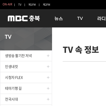
ON-AIR
TV
제1FM
제2FM
뉴스
TV
라디
충청북도
생방송 활기찬 저녁
11:05 
TV
충청북도 교육청
프라임인터뷰
12:00
TV 속 정보
청주
인생내컷
16:00 
충주
테마기행 길
우리 고향
생방송 활기찬 저녁
괴산
충북 시사토론 창
우리 고향
단양
전국시대
라디오특
인생내컷
보은
시청자 FLEX
시청자 FLEX
영동
특집프로그램
옥천
TV 속 정보
테마기행 길
음성
종영프로그램
제천
전국시대
증평