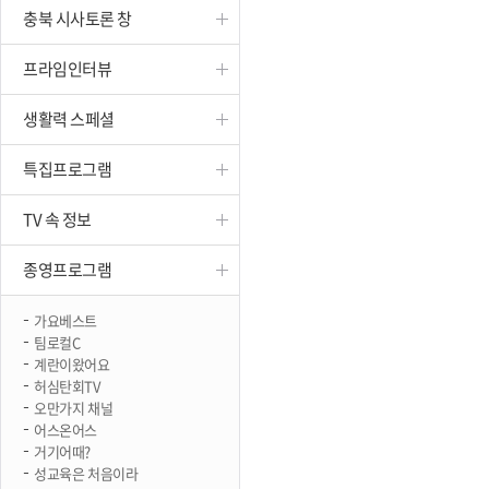
충북 시사토론 창
진천
프라임인터뷰
생활력 스페셜
특집프로그램
TV 속 정보
종영프로그램
가요베스트
팀로컬C
계란이왔어요
허심탄회TV
오만가지 채널
어스온어스
거기어때?
성교육은 처음이라