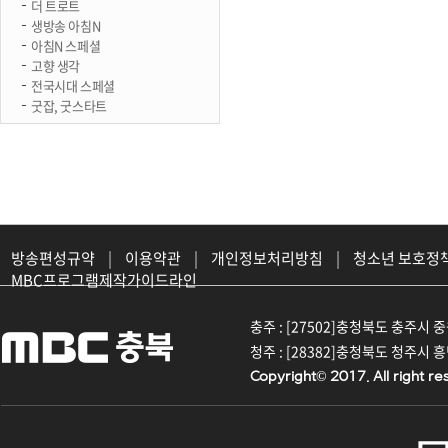
더 트로트
생방송 아침N
아침N 스페셜
고향 생각
전국시대 스페셜
굿잡, 굿스타트
방송편성규약
|
이용약관
|
개인정보처리방침
|
청소년 보호정
MBC프로그램제작가이드라인
충주 : [27502]충청북도 충주시 중원대
청주 : [28382]충청북도 청주시 흥덕구
Copyright© 2017. All right re