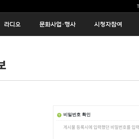
T
라디오
문화사업·행사
시청자참여
저녁
11:05 시사ON
문화행사
공지사항
12:00 정오의 희망곡
모아바유
시청자의견
보
16:00 완벽한 하루
MBC 노래교실
시청자위원회
우리 고향, 부탁해!
해외문화탐방
고충처리인
창
우리 고향, 안녕하십니까?
닥터공감
클린센터
라디오특집 다시듣기
대관안내
시청자불만처리위원회
충청북도 음식문화페스타
청원생명쌀 대청호마라톤
로컬인사이트스쿨
비밀번호 확인
로컬 콘텐츠 Hub
게시물 등록시에 입력했던 비밀번호를 입력
문화행사 아카이빙