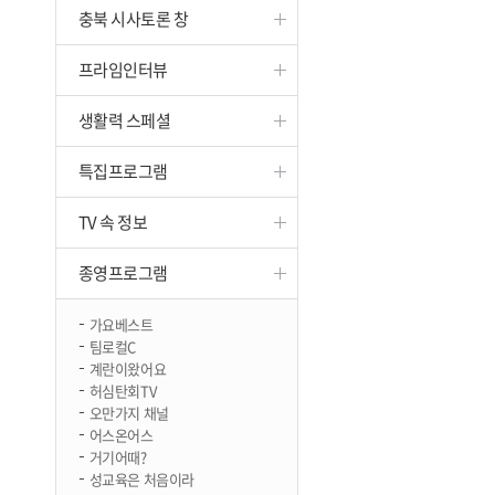
충북 시사토론 창
진천
프라임인터뷰
생활력 스페셜
특집프로그램
TV 속 정보
종영프로그램
가요베스트
팀로컬C
계란이왔어요
허심탄회TV
오만가지 채널
어스온어스
거기어때?
성교육은 처음이라