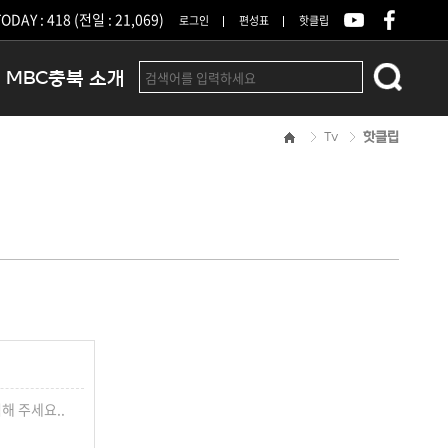
ODAY : 418 (전일 : 21,069)
로그인
편성표
핫클립
MBC충북 소개
Tv
핫클립
인사말
연혁
조직 및 업무안내
방송권역
광고안내
아나운서
오시는길
결산공고
해 주세요..