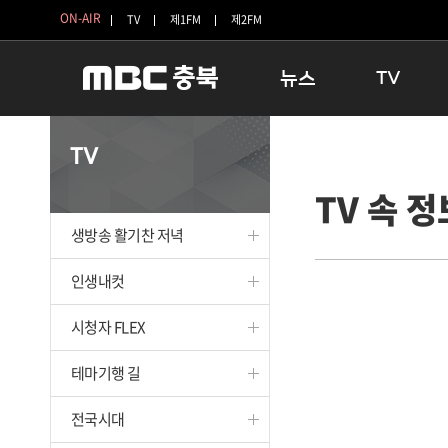
ON-AIR
TV
제1FM
제2FM
뉴스
TV
충청북도
생방송 활기찬 
TV
충청북도 교육청
프라임인터뷰
TV 속 정
청주
인생내컷
충주
테마기행 길
생방송 활기찬 저녁
괴산
충북 시사토론 
단양
전국시대
인생내컷
보은
시청자 FLEX
시청자 FLEX
영동
특집프로그램
옥천
TV 속 정보
테마기행 길
음성
종영프로그램
제천
전국시대
증평