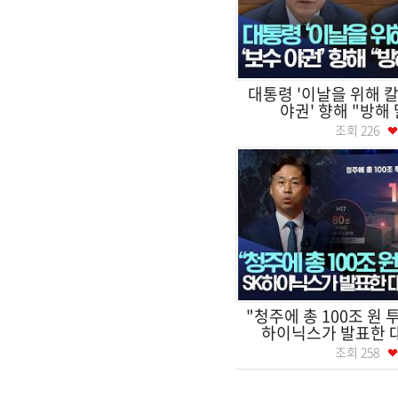
대통령 '이날을 위해 칼
야권' 향해 "방해 말
조회
226
"청주에 총 100조 원 
하이닉스가 발표한 대
조회
258