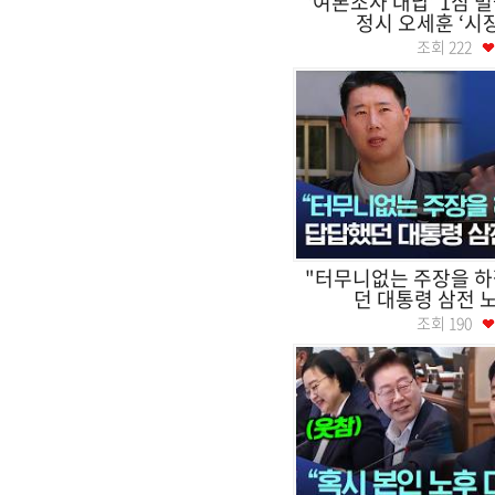
‘여론조사 대납’ 1심 벌
정시 오세훈 ‘시
조회
222
"터무니없는 주장을 하
던 대통령 삼전 노
조회
190