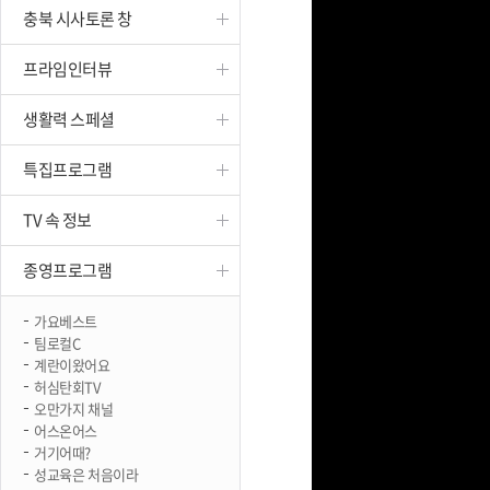
충북 시사토론 창
진천
프라임인터뷰
생활력 스페셜
특집프로그램
TV 속 정보
종영프로그램
가요베스트
팀로컬C
계란이왔어요
허심탄회TV
오만가지 채널
어스온어스
거기어때?
성교육은 처음이라