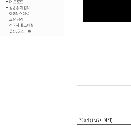
더 트로트
생방송 아침N
아침N 스페셜
고향 생각
전국시대 스페셜
굿잡, 굿스타트
768개(1/37페이지)