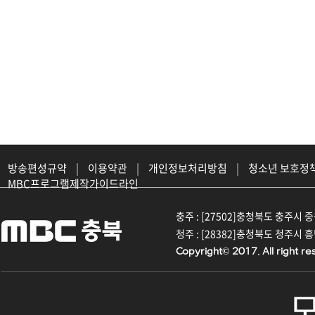
방송편성규약
|
이용약관
|
개인정보처리방침
|
청소년 보호정
MBC프로그램제작가이드라인
충주 : [27502]충청북도 충주시 중원대
청주 : [28382]충청북도 청주시 흥덕구
Copyright© 2017. All right re