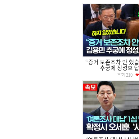
“증거 보존조차 안 했습
추궁에 정성호 답
조회
210