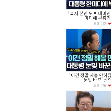
“혹시 본인 노후 대비인
마디에 부총리 
조회
212
"이건 정말 해볼 만하잖
눈빛 바꾼 '신의
조회
226