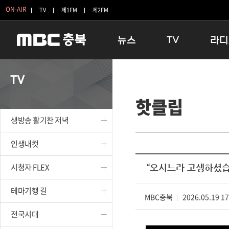
ON-AIR
TV
제1FM
제2FM
뉴스
TV
라디
충청북도
생방송 활기찬 저녁
11:05 
TV
충청북도 교육청
프라임인터뷰
12:00
핫클립
청주
인생내컷
16:00 
충주
테마기행 길
우리 고향
생방송 활기찬 저녁
괴산
충북 시사토론 창
우리 고향
단양
전국시대
라디오특
인생내컷
보은
시청자 FLEX
시청자 FLEX
“오시느라 고생하셨습니
영동
특집프로그램
옥천
TV 속 정보
테마기행 길
음성
MBC충북
종영프로그램
2026.05.19 1
|
제천
전국시대
증평