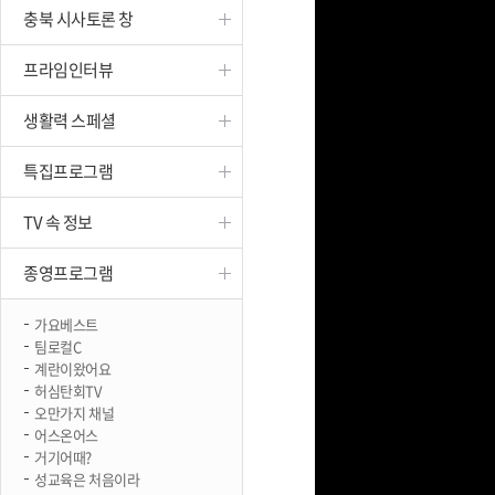
충북 시사토론 창
진천
프라임인터뷰
생활력 스페셜
특집프로그램
TV 속 정보
종영프로그램
가요베스트
팀로컬C
계란이왔어요
허심탄회TV
오만가지 채널
어스온어스
거기어때?
성교육은 처음이라