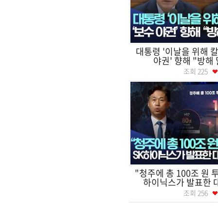
대통령 '이날을 위해 칼
야권' 향해 "방해 말
조회
225
"청주에 총 100조 원 
하이닉스가 발표한 대
조회
256