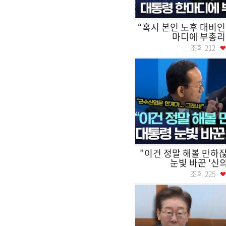
“혹시 본인 노후 대비인
마디에 부총리 
조회
212
"이건 정말 해볼 만하잖
눈빛 바꾼 '신의
조회
225