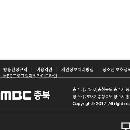
방송편성규약
|
이용약관
|
개인정보처리방침
|
청소년 보호정
MBC프로그램제작가이드라인
충주 : [27502]충청북도 충주시 중원대
청주 : [28382]충청북도 청주시 흥덕구
Copyright© 2017. All right re