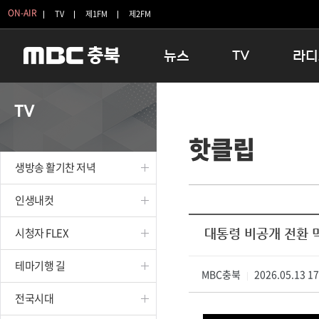
ON-AIR
TV
제1FM
제2FM
뉴스
TV
라디
충청북도
생방송 활기찬 저녁
11:05 
TV
충청북도 교육청
프라임인터뷰
12:00
핫클립
청주
인생내컷
16:00 
충주
테마기행 길
우리 고향
생방송 활기찬 저녁
괴산
충북 시사토론 창
우리 고향
단양
전국시대
라디오특
인생내컷
보은
시청자 FLEX
시청자 FLEX
대통령 비공개 전환 막
영동
특집프로그램
옥천
TV 속 정보
테마기행 길
음성
MBC충북
종영프로그램
2026.05.13 1
|
제천
전국시대
증평