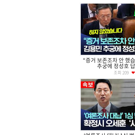
“증거 보존조차 안 했습
추궁에 정성호 답
조회
209