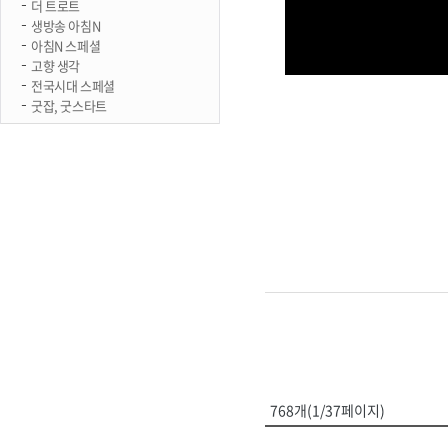
더 트로트
생방송 아침N
아침N 스페셜
고향 생각
전국시대 스페셜
굿잡, 굿스타트
768개(1/37페이지)