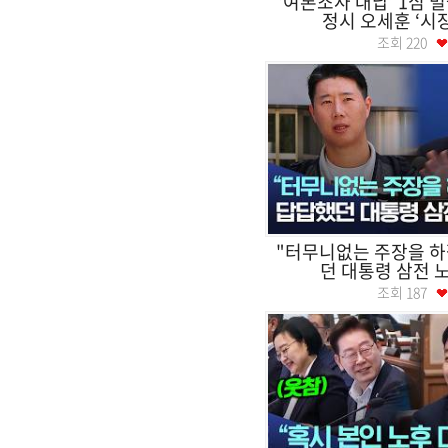
‘여론조사 대납’ 1심 벌
정시 오세훈 ‘시
조회
220
"터무니없는 주장을 하
던 대통령 삼전 노
조회
187