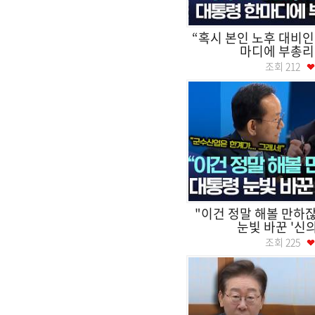
“혹시 본인 노후 대비인
마디에 부총리 
조회
212
"이건 정말 해볼 만하잖
눈빛 바꾼 '신의
조회
225