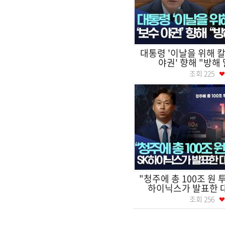
대통령 '이날을 위해 칼
야권' 향해 "방해 말
조회
225
"청주에 총 100조 원 
하이닉스가 발표한 대
조회
256