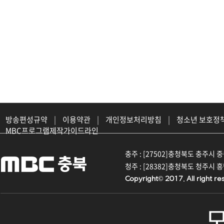
방송편성규약
|
이용약관
|
개인정보처리방침
|
청소년 보호정
MBC프로그램제작가이드라인
충주 : [27502]충청북도 충주시 중원대
청주 : [28382]충청북도 청주시 흥덕구
Copyright© 2017. All right re