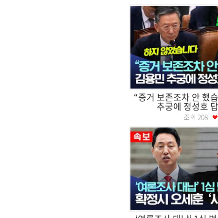
“증거 보존조차 안 했습
추궁에 정성호 답
조회
208