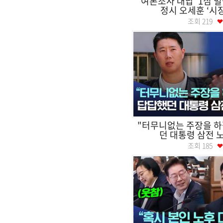
‘여론조사 대납’ 1심 벌
정시 오세훈 ‘시
조회
219
"터무니없는 주장을 하
던 대통령 삼전 노
조회
185