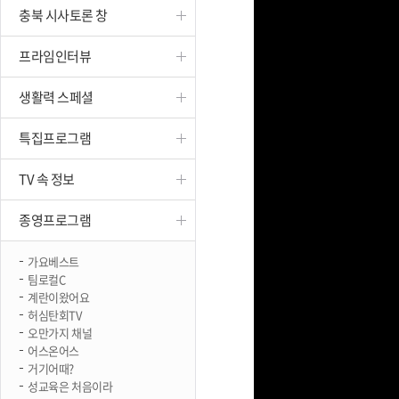
충북 시사토론 창
진천
프라임인터뷰
생활력 스페셜
특집프로그램
TV 속 정보
종영프로그램
가요베스트
팀로컬C
계란이왔어요
허심탄회TV
오만가지 채널
어스온어스
거기어때?
성교육은 처음이라