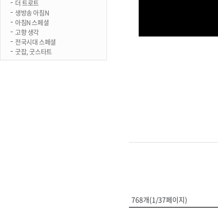
더 트로트
생방송 아침N
아침N 스페셜
고향 생각
전국시대 스페셜
굿잡, 굿스타트
768개(1/37페이지)