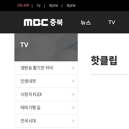
ON-AIR
TV
제1FM
제2FM
뉴스
TV
충청북도
생방송 활기찬 
TV
충청북도 교육청
프라임인터뷰
핫클립
청주
인생내컷
충주
테마기행 길
생방송 활기찬 저녁
괴산
충북 시사토론 
단양
전국시대
인생내컷
보은
시청자 FLEX
시청자 FLEX
영동
특집프로그램
옥천
TV 속 정보
테마기행 길
음성
종영프로그램
제천
전국시대
증평