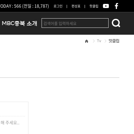
ODAY : 566 (전일 : 18,787)
로그인
편성표
핫클립
MBC충북 소개
Tv
핫클립
인사말
연혁
조직 및 업무안내
방송권역
광고안내
아나운서
오시는길
결산공고
해 주세요..