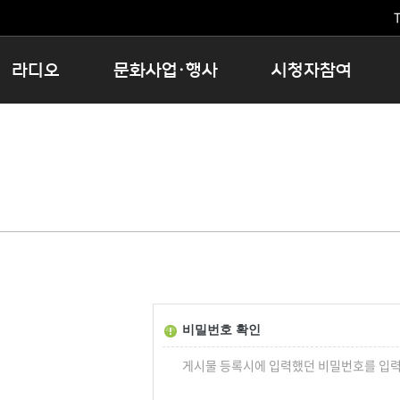
T
라디오
문화사업·행사
시청자참여
저녁
11:05 시사ON
문화행사
공지사항
12:00 정오의 희망곡
모아바유
시청자의견
16:00 완벽한 하루
MBC 노래교실
시청자위원회
우리 고향, 부탁해!
해외문화탐방
고충처리인
창
우리 고향, 안녕하십니까?
닥터공감
클린센터
라디오특집 다시듣기
대관안내
시청자불만처리위원회
충청북도 음식문화페스타
청원생명쌀 대청호마라톤
로컬인사이트스쿨
비밀번호 확인
로컬 콘텐츠 Hub
게시물 등록시에 입력했던 비밀번호를 입력
문화행사 아카이빙