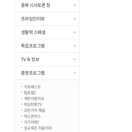
충북 시사토론 창
진천
프라임인터뷰
생활력 스페셜
특집프로그램
TV 속 정보
종영프로그램
가요베스트
팀로컬C
계란이왔어요
허심탄회TV
오만가지 채널
어스온어스
거기어때?
성교육은 처음이라