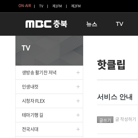
ON-AIR
TV
제1FM
제2FM
뉴스
TV
충청북도
생방송 활기찬 
TV
충청북도 교육청
프라임인터뷰
핫클립
청주
인생내컷
충주
테마기행 길
생방송 활기찬 저녁
괴산
충북 시사토론 
단양
전국시대
인생내컷
보은
시청자 FLEX
서비스 안내
시청자 FLEX
영동
특집프로그램
옥천
TV 속 정보
테마기행 길
음성
종영프로그램
글 작성하기
제천
전국시대
증평