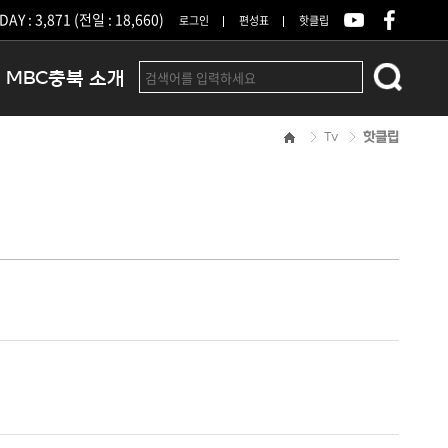
DAY : 3,871 (전일 : 18,660)
로그인
편성표
핫클립
MBC충북 소개
Tv
핫클립
인사말
연혁
조직 및 업무안내
방송권역
광고안내
아나운서
오시는길
결산공고