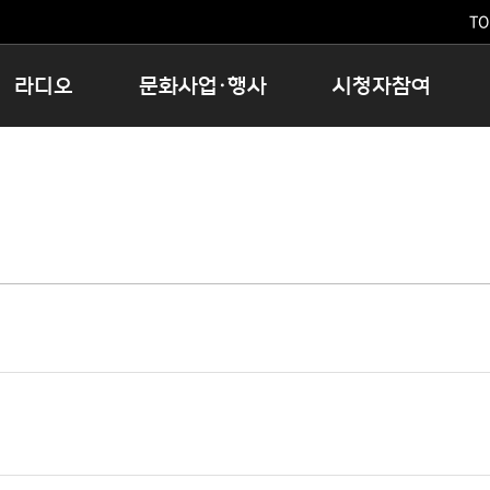
TO
라디오
문화사업·행사
시청자참여
저녁
11:05 시사ON
문화행사
공지사항
12:00 정오의 희망곡
모아바유
시청자의견
16:00 완벽한 하루
MBC 노래교실
시청자위원회
우리 고향, 부탁해!
해외문화탐방
고충처리인
창
우리 고향, 안녕하십니까?
닥터공감
클린센터
라디오특집 다시듣기
대관안내
시청자불만처리위원회
충청북도 음식문화페스타
청원생명쌀 대청호마라톤
로컬인사이트스쿨
로컬 콘텐츠 Hub
문화행사 아카이빙