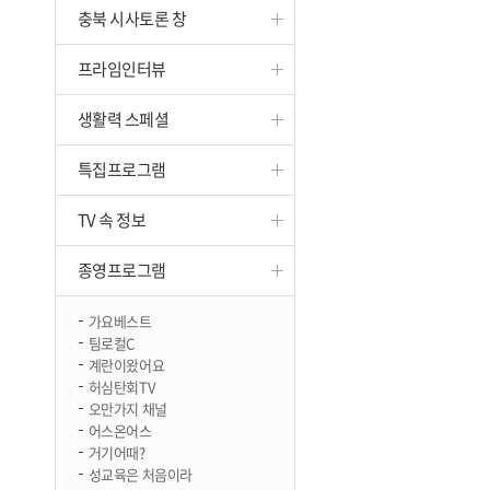
충북 시사토론 창
진천
프라임인터뷰
생활력 스페셜
특집프로그램
TV 속 정보
종영프로그램
가요베스트
팀로컬C
계란이왔어요
허심탄회TV
오만가지 채널
어스온어스
거기어때?
성교육은 처음이라