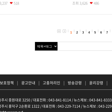
3,237
518
조회
3,626
486
1
2
3
4
5
6
7
 보호정책
|
광고안내
|
고충처리인
|
방송강령
|
윤리강령
|
주시 중원대로 3250 / 대표전화 : 043-841-8114 / 뉴스제보 : 043-841-8333
주시 흥덕구 2순환로 1322 / 대표전화 : 043-229-7114 / 뉴스제보 : 043-229