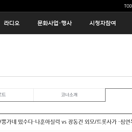
TODA
라디오
문화사업·행사
시청자참여
저녁
11:05 시사ON
문화행사
공지사항
12:00 정오의 희망곡
모아바유
시청자의견
16:00 완벽한 하루
MBC 노래교실
시청자위원회
우리 고향, 부탁해!
해외문화탐방
고충처리인
창
우리 고향, 안녕하십니까?
닥터공감
클린센터
라디오특집 다시듣기
대관안내
시청자불만처리위원회
충청북도 음식문화페스타
로트
코너소개
청원생명쌀 대청호마라톤
로컬인사이트스쿨
로컬 콘텐츠 Hub
뽕가네 떴수다-나훈아실력 vs 장동건 외모/트롯사가 -심연
문화행사 아카이빙