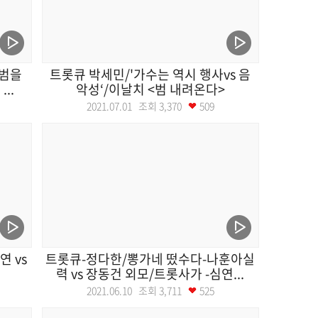
앨범을
트롯큐 박세민/'가수는 역시 행사vs 음
..
악성‘/이날치 <범 내려온다>
2021.07.01 조회
3,370
509
 vs
트롯큐-정다한/뽕가네 떴수다-나훈아실
력 vs 장동건 외모/트롯사가 -심연...
2021.06.10 조회
3,711
525