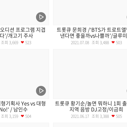
‘오디션 프로그램 지겹
트롯큐 문희경 /‘BTS가 트로트
찮다’/개고기 주사
낸다면 좋을까vs나쁠까’/글루미 .
15 조회
3,669
523
2021.07.08 조회
3,488
503
대형기획사 Yes vs 대형
트롯큐 황기순/놀면 뭐하니 1회 출연
o!‘ / 남인수
지역 음방 DJ고정/이금희
24 조회
3,159
504
2021.06.17 조회
3,388
505