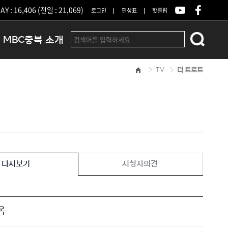
Y : 16,406 (전일 : 21,069)
로그인
편성표
핫클립
MBC충북 소개
TV
더 트로트
인사말
연혁
조직 및 업무안내
방송권역
광고안내
아나운서
오시는길
다시보기
시청자의견
결산공고
옥