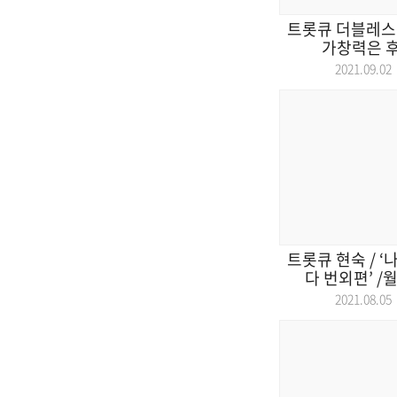
트롯큐 더블레스 
가창력은 후천
2021.09.
트롯큐 현숙 / 
다 번외편’ /
2021.08.