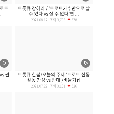
트로트
트롯큐 장혜리 / ‘트로트가수만으로 살
.
수 있다 vs 살 수 없다’편 ...
2021.08.12 조회
3,793
578
vs 찐
트롯큐 한봄/오늘의 주제 ‘트로트 신동
활동 찬성 vs 반대’/비둘기집
2021.07.22 조회
3,131
526