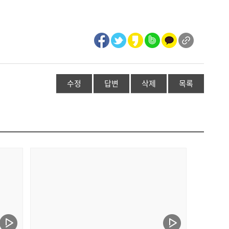
수정
답변
삭제
목록