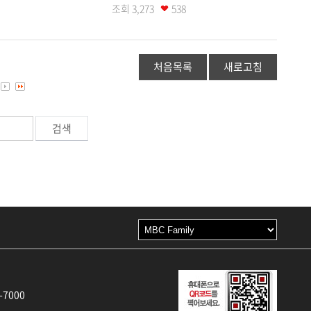
조회
3,273
538
처음목록
새로고침
-7000