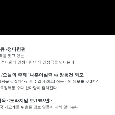
큐 /정다한편
맥을 잇고 있는
 정다한의 인생 이야기와 인생곡을 만나본다
/오늘의 주제 '나훈아실력 vs 장동건 외모
력을 갖겠다’ vs ‘비주얼이 최고! 장동건의 외모를 갖겠다’
 요절복통 수다 한마당이 펼쳐진다
옥 <도라지맘 보/1955년>
민국 가요계를 뒤흔든 맘보 열풍에 대해 알아본다