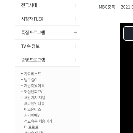
전국시대
진천
MBC충북
2021.0
|
시청자 FLEX
특집프로그램
TV 속 정보
종영프로그램
가요베스트
팀로컬C
계란이왔어요
허심탄회TV
오만가지 채널
프라임인터뷰
어스온어스
거기어때?
성교육은 처음이라
더 트로트
생방송 아침N