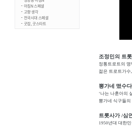
아침N 스페셜
고향 생각
전국시대 스페셜
굿잡, 굿스타트
조정민의 트롯
정통트로트의 명
젊은 트로트가수,
뽕가네 떴수다 
‘나는 나훈아의 실
뽕가네 식구들의
트롯사가 /심연
1950년대 대한