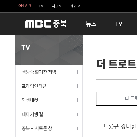
ON-AIR
TV
제1FM
제2FM
뉴스
TV
충청북도
생방송 활기찬 
TV
충청북도 교육청
프라임인터뷰
더 트로트
청주
인생내컷
충주
테마기행 길
생방송 활기찬 저녁
괴산
충북 시사토론 
단양
전국시대
프라임인터뷰
보은
시청자 FLEX
더 트
인생내컷
영동
특집프로그램
옥천
TV 속 정보
테마기행 길
음성
종영프로그램
제천
트롯큐-정다한/
충북 시사토론 창
증평