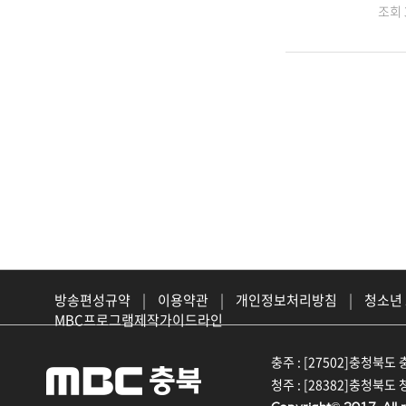
조회
방송편성규약
|
이용약관
|
개인정보처리방침
|
청소년
MBC프로그램제작가이드라인
충주 : [27502]충청북도 충
청주 : [28382]충청북도 청