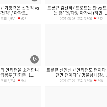
/ ‘가창력은 선천적 vs
트롯큐 김산하/‘트로트는 한 vs 
적’ / 아파트...
는 흥’ 편/다방 아가씨 (허민_..
02 조회
4,530
625
2021.08.26 조회
3,606
542
‘나의 안티팬을 소개합니
트롯큐 신인선 / ‘안티팬도 팬이다 
월급봉투(최희준_1...
팬만 팬이다’ / 명물남녀(강...
05 조회
3,737
544
2021.07.29 조회
3,590
598