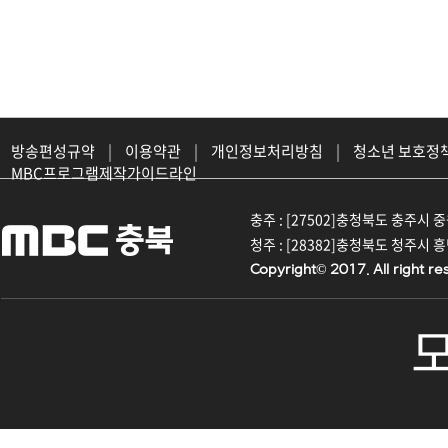
방송편성규약
|
이용약관
|
개인정보처리방침
|
청소년 보호정
MBC프로그램제작가이드라인
충주 : [27502]충청북도 충주시 중원대
청주 : [28382]충청북도 청주시 흥덕구
Copyright© 2017. All right re