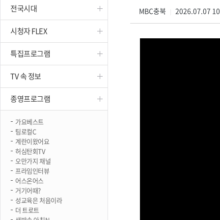
전국시대
진천
MBC충북
2026.07.07 1
|
시청자 FLEX
특집프로그램
TV 속 정보
종영프로그램
가요베스트
팀로컬C
계란이왔어요
허심탄회TV
오만가지 채널
프라임인터뷰
어스온어스
거기어때?
성교육은 처음이라
더 트로트
생방송 아침N