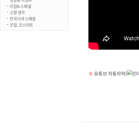
아침N 스페셜
고향 생각
전국시대 스페셜
굿잡, 굿스타트
※
유튜브 자동자막(