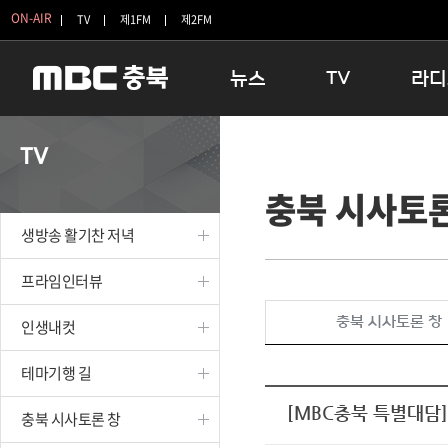
ON-AIR
TV
제1FM
제2FM
뉴스
TV
라디
충청북도
생방송 활기찬 저녁
11:05 
TV
충청북도 교육청
프라임인터뷰
12:00
충북 시사토론
청주
인생내컷
16:00 
충주
테마기행 길
우리 고향
생방송 활기찬 저녁
괴산
충북 시사토론 창
우리 고향
단양
전국시대
라디오특
프라임인터뷰
보은
시청자 FLEX
충북 시사토론 창
인생내컷
영동
특집프로그램
옥천
TV 속 정보
테마기행 길
음성
종영프로그램
제천
[MBC충북 특별대담
충북 시사토론 창
증평