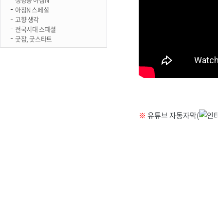
아침N 스페셜
고향 생각
전국시대 스페셜
굿잡, 굿스타트
※
유튜브 자동자막(