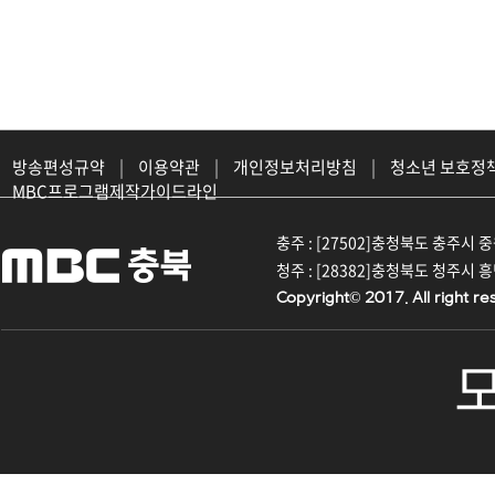
방송편성규약
|
이용약관
|
개인정보처리방침
|
청소년 보호정
MBC프로그램제작가이드라인
충주 : [27502]충청북도 충주시 중원대
청주 : [28382]충청북도 청주시 흥덕구
Copyright© 2017. All right re