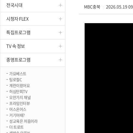
전국시대
진천
MBC충북
2026.05.19 0
|
시청자 FLEX
특집프로그램
TV 속 정보
종영프로그램
가요베스트
팀로컬C
계란이왔어요
허심탄회TV
오만가지 채널
프라임인터뷰
어스온어스
거기어때?
성교육은 처음이라
더 트로트
생방송 아침N