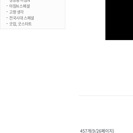
아침N 스페셜
고향 생각
전국시대 스페셜
굿잡, 굿스타트
457개(9/26페이지)