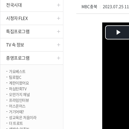
전국시대
진천
MBC충북
2023.07.25 1
|
시청자 FLEX
특집프로그램
Pl
TV 속 정보
Vi
종영프로그램
가요베스트
팀로컬C
계란이왔어요
허심탄회TV
오만가지 채널
프라임인터뷰
어스온어스
거기어때?
성교육은 처음이라
더 트로트
생방송 아침N