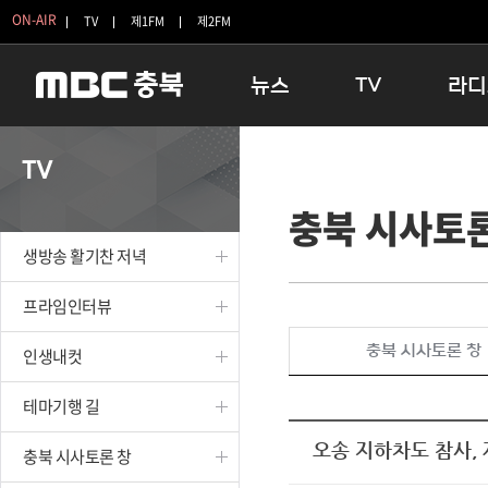
ON-AIR
TV
제1FM
제2FM
뉴스
TV
라디
충청북도
생방송 활기찬 저녁
11:05 
TV
충청북도 교육청
프라임인터뷰
12:00
충북 시사토론
청주
인생내컷
16:00 
충주
테마기행 길
우리 고향
생방송 활기찬 저녁
괴산
충북 시사토론 창
우리 고향
단양
전국시대
라디오특
프라임인터뷰
보은
시청자 FLEX
충북 시사토론 창
인생내컷
영동
특집프로그램
옥천
TV 속 정보
테마기행 길
음성
종영프로그램
제천
오송 지하차도 참사,
충북 시사토론 창
증평