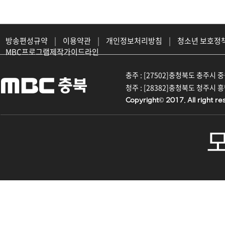
방송편성규약
|
이용약관
|
개인정보처리방침
|
청소년 보호정
MBC프로그램제작가이드라인
충주 : [27502]충청북도 충주시 중원대
청주 : [28382]충청북도 청주시 흥덕구
Copyright© 2017. All right re