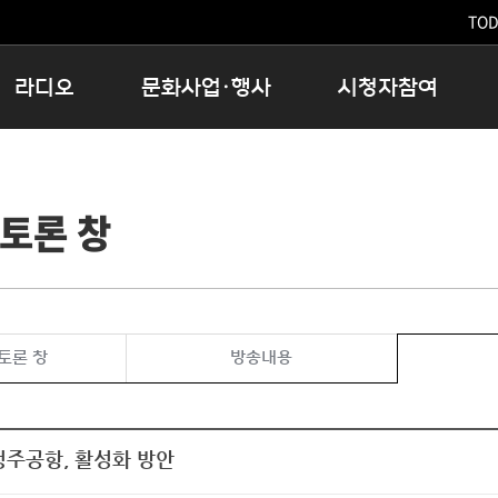
TODA
라디오
문화사업·행사
시청자참여
저녁
11:05 시사ON
문화행사
공지사항
12:00 정오의 희망곡
모아바유
시청자의견
토론 창
16:00 완벽한 하루
MBC 노래교실
시청자위원회
우리 고향, 부탁해!
해외문화탐방
고충처리인
창
우리 고향, 안녕하십니까?
닥터공감
클린센터
라디오특집 다시듣기
대관안내
시청자불만처리위원회
충청북도 음식문화페스타
토론 창
방송내용
청원생명쌀 대청호마라톤
로컬인사이트스쿨
로컬 콘텐츠 Hub
청주공항, 활성화 방안
문화행사 아카이빙