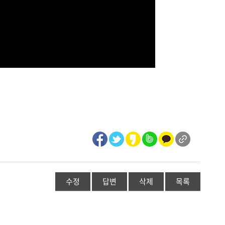
수정
답변
삭제
목록