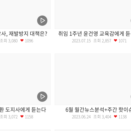
사, 재발방지 대책은?
취임 1주년 윤건영 교육감에게 
2 조회
3,080
1096
2023.07.15 조회
2,857
1071
환 도지사에게 듣는다
6월 월간뉴스분석+주간 핫이
1 조회
3,072
1158
2023.06.24 조회
3,404
1138