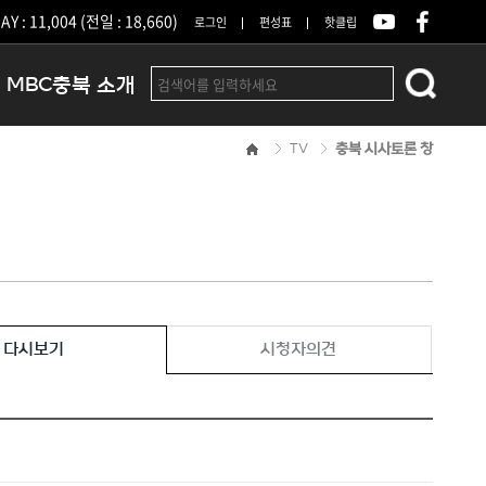
Y : 11,004 (전일 : 18,660)
로그인
편성표
핫클립
MBC충북 소개
TV
충북 시사토론 창
인사말
연혁
조직 및 업무안내
방송권역
광고안내
아나운서
오시는길
다시보기
시청자의견
결산공고