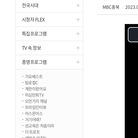
전국시대
진천
MBC충북
2023.0
|
시청자 FLEX
특집프로그램
TV 속 정보
종영프로그램
가요베스트
팀로컬C
계란이왔어요
허심탄회TV
오만가지 채널
프라임인터뷰
어스온어스
거기어때?
성교육은 처음이라
더 트로트
생방송 아침N