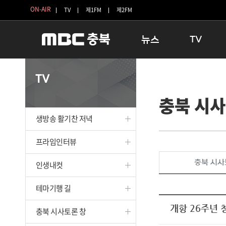
ON-AIR
TV
제1FM
제2FM
뉴스
TV
충청북도
생방송 활기찬 
TV
충청북도 교육청
프라임인터뷰
충북 시사
청주
인생내컷
충주
테마기행 길
생방송 활기찬 저녁
괴산
충북 시사토론 
단양
전국시대
프라임인터뷰
보은
시청자 FLEX
충북 시사
인생내컷
영동
특집프로그램
옥천
TV 속 정보
테마기행 길
음성
종영프로그램
제천
개항 26주년 
충북 시사토론 창
증평