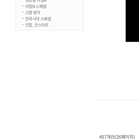
아침N 스페셜
고향 생각
전국시대 스페셜
굿잡, 굿스타트
457개(9/26페이지)