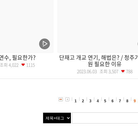
연수, 필요한가?
단재고 개교 연기, 해법은? / 청
원 필요한 이유
0 조회
4,022
1115
2023.06.03 조회
3,507
788
1
2
3
4
5
6
7
8
9