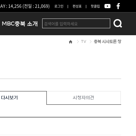
Y : 14,256 (전일 : 21,069)
로그인
편성표
핫클립
MBC충북 소개
TV
충북 시사토론 창
인사말
연혁
조직 및 업무안내
방송권역
광고안내
아나운서
오시는길
다시보기
시청자의견
결산공고