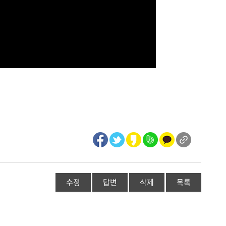
수정
답변
삭제
목록