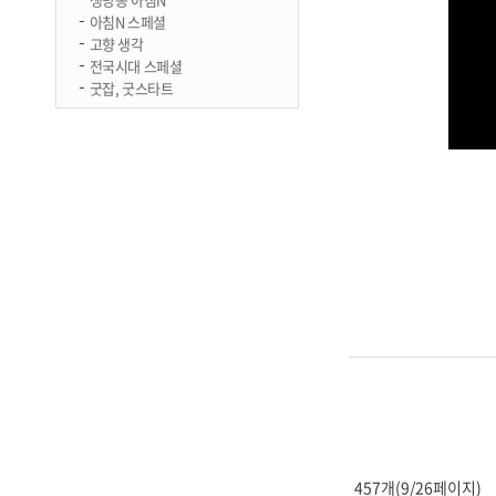
아침N 스페셜
고향 생각
전국시대 스페셜
굿잡, 굿스타트
457개(9/26페이지)