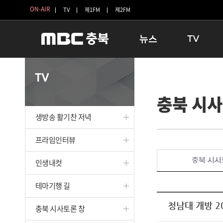
ON-AIR
TV
제1FM
제2FM
뉴스
TV
충청북도
생방송 활기찬 
TV
충청북도 교육청
프라임인터뷰
충북 시사
청주
인생내컷
충주
테마기행 길
생방송 활기찬 저녁
괴산
충북 시사토론 
단양
전국시대
프라임인터뷰
보은
시청자 FLEX
충북 시사
인생내컷
영동
특집프로그램
옥천
TV 속 정보
테마기행 길
음성
종영프로그램
제천
청남대 개방 2
충북 시사토론 창
증평