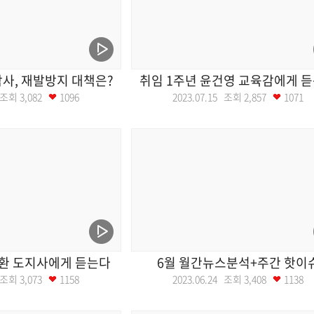
사, 재발방지 대책은?
취임 1주년 윤건영 교육감에게 
2 조회
3,082
1096
2023.07.15 조회
2,857
1071
환 도지사에게 듣는다
6월 월간뉴스분석+주간 핫이
1 조회
3,073
1158
2023.06.24 조회
3,408
1138