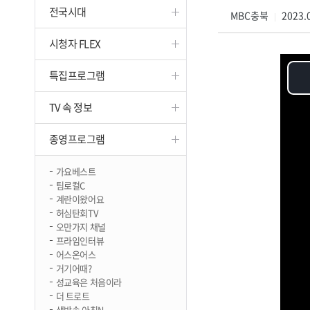
전국시대
진천
MBC충북
2023.0
|
시청자 FLEX
특집프로그램
TV 속 정보
종영프로그램
가요베스트
팀로컬C
계란이왔어요
허심탄회TV
오만가지 채널
프라임인터뷰
어스온어스
거기어때?
성교육은 처음이라
더 트로트
생방송 아침N