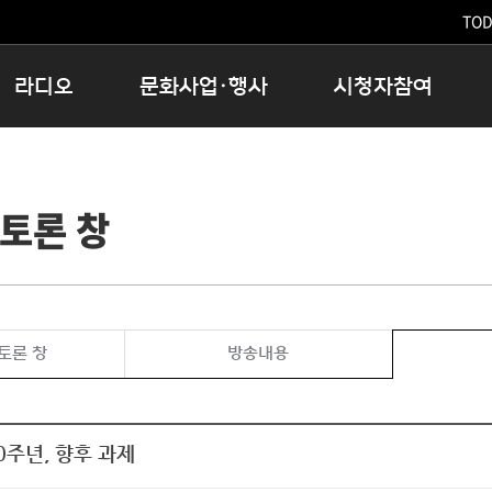
TODA
라디오
문화사업·행사
시청자참여
저녁
11:05 시사ON
문화행사
공지사항
12:00 정오의 희망곡
모아바유
시청자의견
토론 창
16:00 완벽한 하루
MBC 노래교실
시청자위원회
우리 고향, 부탁해!
해외문화탐방
고충처리인
창
우리 고향, 안녕하십니까?
닥터공감
클린센터
라디오특집 다시듣기
대관안내
시청자불만처리위원회
충청북도 음식문화페스타
토론 창
방송내용
청원생명쌀 대청호마라톤
로컬인사이트스쿨
로컬 콘텐츠 Hub
0주년, 향후 과제
문화행사 아카이빙