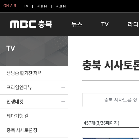
ON-AIR
TV
제1FM
제2FM
뉴스
TV
라디
충청북도
생방송 활기찬 저녁
11:05 
TV
충청북도 교육청
프라임인터뷰
12:00
충북 시사토론
청주
인생내컷
16:00 
충주
테마기행 길
우리 고향
생방송 활기찬 저녁
괴산
충북 시사토론 창
우리 고향
단양
전국시대
라디오특
프라임인터뷰
보은
시청자 FLEX
충북 시사토론 창
인생내컷
영동
특집프로그램
옥천
TV 속 정보
테마기행 길
음성
종영프로그램
457개(3/26페이지)
제천
충북 시사토론 창
증평