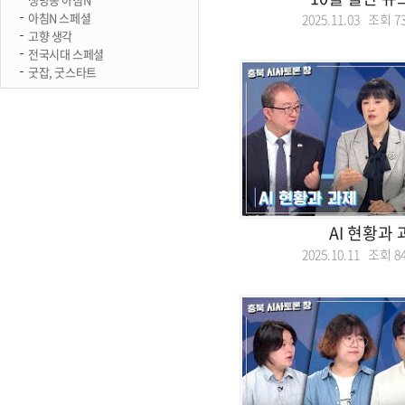
아침N 스페셜
2025.11.03 조회
7
고향 생각
전국시대 스페셜
굿잡, 굿스타트
AI 현황과
2025.10.11 조회
8