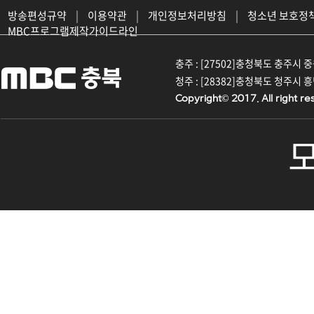
방송편성규약
|
이용약관
|
개인정보처리방침
|
청소년 보호정
MBC프로그램제작가이드라인
충주 : [27502]충청북도 충주시 중원대
청주 : [28382]충청북도 청주시 흥덕구
Copyright© 2017. All right re