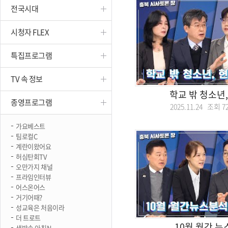
전국시대
진천
시청자 FLEX
특집프로그램
TV 속 정보
학교 밖 청소년
종영프로그램
2025.11.24 조회
7
가요베스트
팀로컬C
계란이왔어요
허심탄회TV
오만가지 채널
프라임인터뷰
어스온어스
거기어때?
성교육은 처음이라
더 트로트
10월 월간 뉴
생방송 아침N