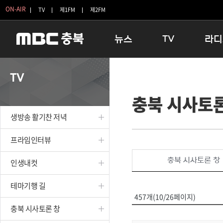
ON-AIR
TV
제1FM
제2FM
뉴스
TV
라디
충청북도
생방송 활기찬 저녁
11:05 
TV
충청북도 교육청
프라임인터뷰
12:00
충북 시사토론
청주
인생내컷
16:00 
충주
테마기행 길
우리 고향
생방송 활기찬 저녁
괴산
충북 시사토론 창
우리 고향
단양
전국시대
라디오특
프라임인터뷰
보은
시청자 FLEX
충북 시사토론 창
인생내컷
영동
특집프로그램
옥천
TV 속 정보
테마기행 길
음성
종영프로그램
457개(10/26페이지)
제천
충북 시사토론 창
증평