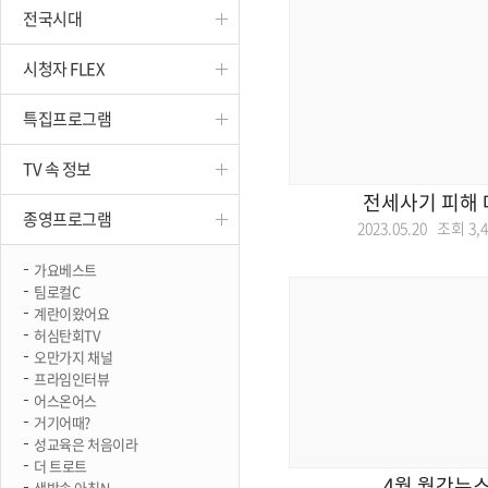
전국시대
진천
시청자 FLEX
특집프로그램
TV 속 정보
전세사기 피해 
종영프로그램
2023.05.20 조회
3,
가요베스트
팀로컬C
계란이왔어요
허심탄회TV
오만가지 채널
프라임인터뷰
어스온어스
거기어때?
성교육은 처음이라
더 트로트
4월 월간뉴
생방송 아침N