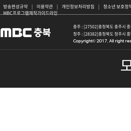
방송편성규약
|
이용약관
|
개인정보처리방침
|
청소년 보호정
MBC프로그램제작가이드라인
충주 : [27502]충청북도 충주시 중원대
청주 : [28382]충청북도 청주시 흥덕구
Copyright© 2017. All right re