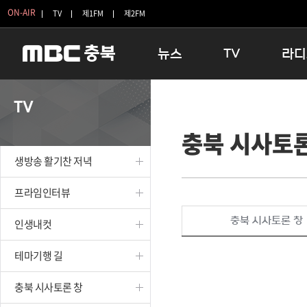
ON-AIR
TV
제1FM
제2FM
뉴스
TV
라디
충청북도
생방송 활기찬 저녁
11:05 
TV
충청북도 교육청
프라임인터뷰
12:00
충북 시사토론
청주
인생내컷
16:00 
충주
테마기행 길
우리 고향
생방송 활기찬 저녁
괴산
충북 시사토론 창
우리 고향
단양
전국시대
라디오특
프라임인터뷰
보은
시청자 FLEX
충북 시사토론 창
인생내컷
영동
특집프로그램
옥천
TV 속 정보
테마기행 길
음성
종영프로그램
제천
충북 시사토론 창
증평