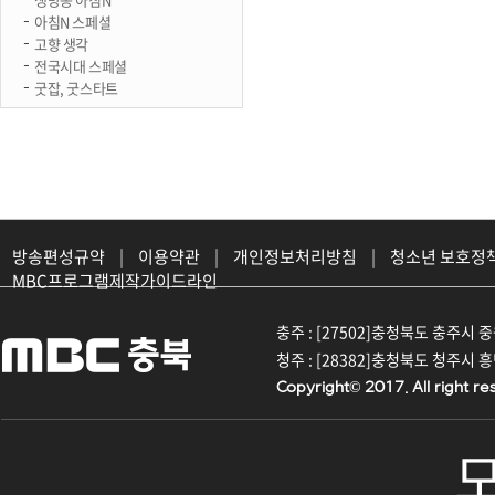
아침N 스페셜
고향 생각
전국시대 스페셜
굿잡, 굿스타트
방송편성규약
|
이용약관
|
개인정보처리방침
|
청소년 보호정
MBC프로그램제작가이드라인
충주 : [27502]충청북도 충주시 중원대
청주 : [28382]충청북도 청주시 흥덕구
Copyright© 2017. All right re