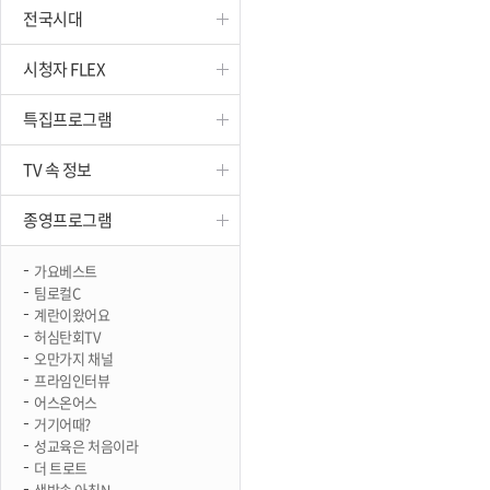
전국시대
진천
시청자 FLEX
특집프로그램
TV 속 정보
종영프로그램
가요베스트
팀로컬C
계란이왔어요
허심탄회TV
오만가지 채널
프라임인터뷰
어스온어스
거기어때?
성교육은 처음이라
더 트로트
생방송 아침N