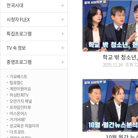
전국시대
진천
시청자 FLEX
특집프로그램
TV 속 정보
학교 밖 청소년
종영프로그램
2025.11.24 조회
7
가요베스트
팀로컬C
계란이왔어요
허심탄회TV
오만가지 채널
프라임인터뷰
어스온어스
거기어때?
성교육은 처음이라
더 트로트
10월 월간 뉴
생방송 아침N