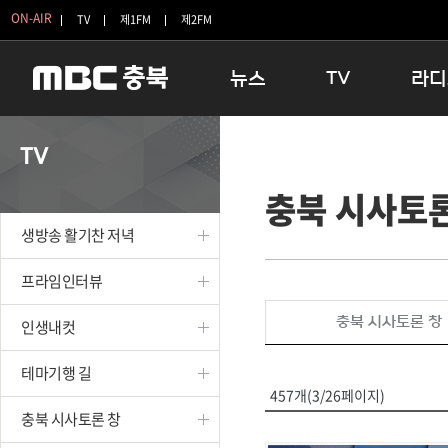
ON-AIR
TV
제1FM
제2FM
뉴스
TV
라디
충청북도
생방송 활기찬 저녁
11:05 
TV
충청북도 교육청
프라임인터뷰
12:00
충북 시사토론
청주
인생내컷
16:00 
충주
테마기행 길
우리 고향
생방송 활기찬 저녁
괴산
충북 시사토론 창
우리 고향
단양
전국시대
라디오특
프라임인터뷰
보은
시청자 FLEX
충북 시사토론 창
인생내컷
영동
특집프로그램
옥천
TV 속 정보
테마기행 길
음성
종영프로그램
457개(3/26페이지)
제천
충북 시사토론 창
증평