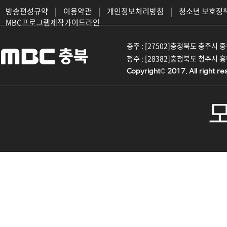
방송편성규약
|
이용약관
|
개인정보처리방침
|
청소년 보호정
MBC프로그램제작가이드라인
충주 : [27502]충청북도 충주시 중원대
청주 : [28382]충청북도 청주시 흥덕구
Copyright© 2017. All right re