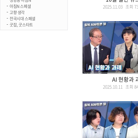
아침N 스페셜
2025.11.03 조회
7
고향 생각
전국시대 스페셜
굿잡, 굿스타트
AI 현황과
2025.10.11 조회
8