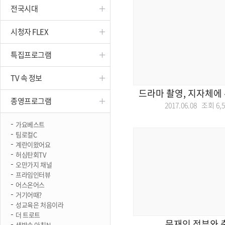
전국시대
진천
시청자 FLEX
특집프로그램
TV 속 정보
드라마 촬영, 지자체에
종영프로그램
2017.06.08 조회
6,
가요베스트
팀로컬C
계란이왔어요
허심탄회TV
오만가지 채널
프라임인터뷰
어스온어스
거기어때?
성교육은 처음이라
더 트로트
문재인 정부와 
생방송 아침N