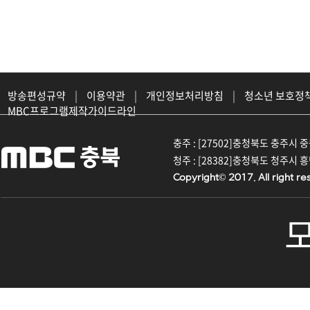
방송편성규약
|
이용약관
|
개인정보처리방침
|
청소년 보호정
MBC프로그램제작가이드라인
충주 : [27502]충청북도 충주시 중원대
청주 : [28382]충청북도 청주시 흥덕구
Copyright© 2017. All right re