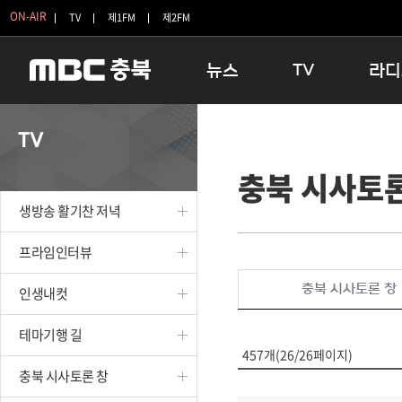
ON-AIR
TV
제1FM
제2FM
뉴스
TV
라디
충청북도
생방송 활기찬 저녁
11:05 
TV
충청북도 교육청
프라임인터뷰
12:00
충북 시사토론
청주
인생내컷
16:00 
충주
테마기행 길
우리 고향
생방송 활기찬 저녁
괴산
충북 시사토론 창
우리 고향
단양
전국시대
라디오특
프라임인터뷰
보은
시청자 FLEX
충북 시사토론 창
인생내컷
영동
특집프로그램
옥천
TV 속 정보
테마기행 길
음성
종영프로그램
457개(26/26페이지)
제천
충북 시사토론 창
증평