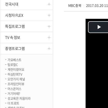
전국시대
진천
MBC충북
2017.03.20 1
|
시청자 FLEX
특집프로그램
Pl
TV 속 정보
Vi
종영프로그램
가요베스트
팀로컬C
계란이왔어요
허심탄회TV
오만가지 채널
프라임인터뷰
어스온어스
거기어때?
성교육은 처음이라
더 트로트
생방송 아침N