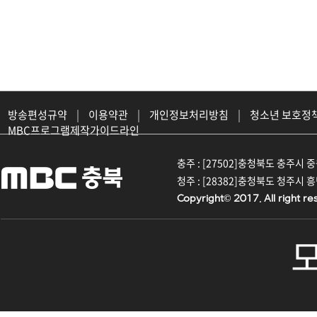
방송편성규약
|
이용약관
|
개인정보처리방침
|
청소년 보호정
MBC프로그램제작가이드라인
충주 : [27502]충청북도 충주시 중원대
청주 : [28382]충청북도 청주시 흥덕구
Copyright© 2017. All right re