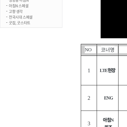
아침N 스페셜
고향 생각
전국시대 스페셜
굿잡, 굿스타트
코너명
NO
현장
1
LTE
2
ENG
아침
N
3