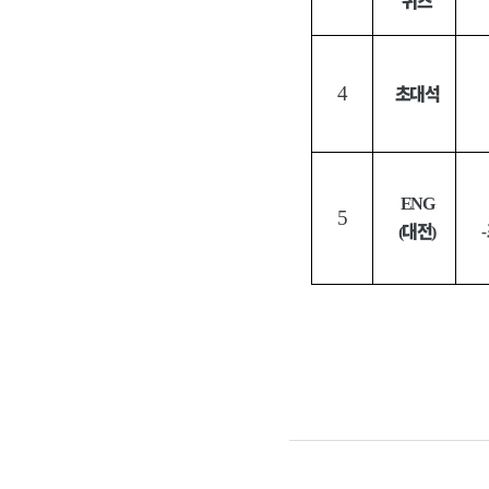
퀴즈
초대석
4
ENG
5
대전
(
)
-