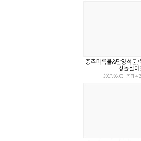
충주미륵불&단양석문/
성돌실마
2017.03.03 조회
4,