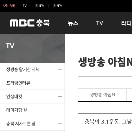
ON-AIR
TV
제1FM
제2FM
뉴스
TV
라디
충청북도
생방송 활기찬 저녁
11:05 
TV
충청북도 교육청
프라임인터뷰
12:00
생방송 아침
청주
인생내컷
16:00 
충주
테마기행 길
우리 고향
생방송 활기찬 저녁
괴산
충북 시사토론 창
우리 고향
단양
전국시대
라디오특
프라임인터뷰
보은
시청자 FLEX
생방송 아침N
인생내컷
영동
특집프로그램
옥천
TV 속 정보
테마기행 길
음성
종영프로그램
제천
충북의 3.1운동, 
충북 시사토론 창
증평