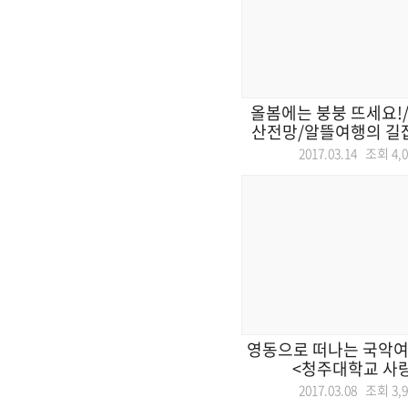
올봄에는 붕붕 뜨세요!/
산전망/알뜰여행의 길잡
2017.03.14 조회
4,
영동으로 떠나는 국악여
<청주대학교 사
2017.03.08 조회
3,