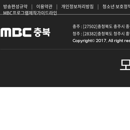
방송편성규약
|
이용약관
|
개인정보처리방침
|
청소년 보호정
MBC프로그램제작가이드라인
충주 : [27502]충청북도 충주시 중원대
청주 : [28382]충청북도 청주시 흥덕구
Copyright© 2017. All right re