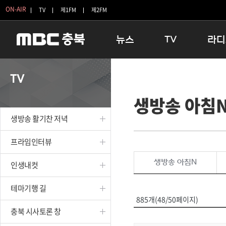
ON-AIR
TV
제1FM
제2FM
뉴스
TV
라디
충청북도
생방송 활기찬 저녁
11:05 
TV
충청북도 교육청
프라임인터뷰
12:00
생방송 아침
청주
인생내컷
16:00 
충주
테마기행 길
우리 고향
생방송 활기찬 저녁
괴산
충북 시사토론 창
우리 고향
단양
전국시대
라디오특
프라임인터뷰
보은
시청자 FLEX
생방송 아침N
인생내컷
영동
특집프로그램
옥천
TV 속 정보
테마기행 길
음성
종영프로그램
885개(48/50페이지)
제천
충북 시사토론 창
증평