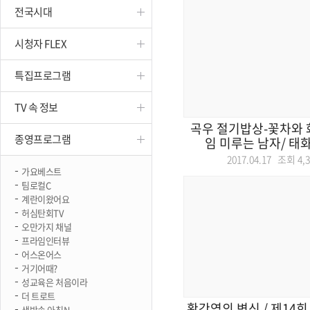
전국시대
진천
시청자 FLEX
특집프로그램
TV 속 정보
곡우 절기밥상-꽃차와 
종영프로그램
임 미루는 남자/ 태
2017.04.17 조회
4,
가요베스트
팀로컬C
계란이왔어요
허심탄회TV
오만가지 채널
프라임인터뷰
어스온어스
거기어때?
성교육은 처음이라
더 트로트
황간역의 변신 / 제14회
생방송 아침N