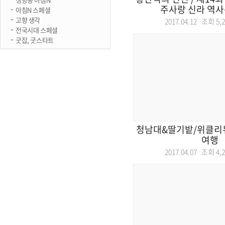
주사랑 신라 역사
아침N 스페셜
고향 생각
2017.04.12 조회
5,
전국시대 스페셜
굿잡, 굿스타트
청남대&딸기밭/위클리
여행
2017.04.07 조회
4,