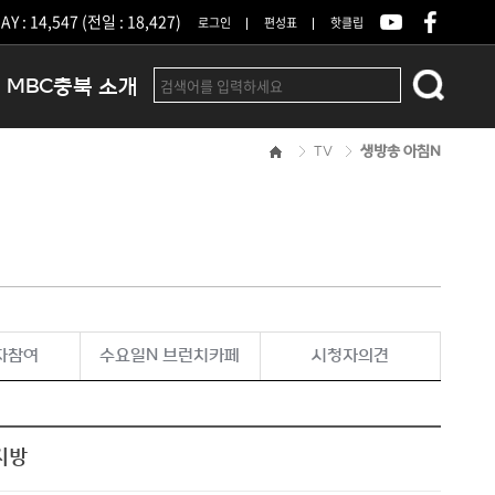
Y : 14,547 (전일 : 18,427)
로그인
편성표
핫클립
MBC충북 소개
TV
생방송 아침N
인사말
연혁
조직 및 업무안내
방송권역
광고안내
아나운서
오시는길
자참여
수요일N 브런치카페
시청자의견
결산공고
지방