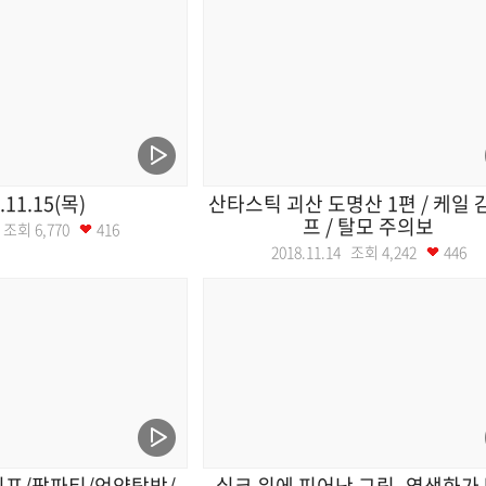
.11.15(목)
산타스틱 괴산 도명산 1편 / 케일
프 / 탈모 주의보
15 조회
6,770
416
2018.11.14 조회
4,242
446
이프/팜파티/언양탐방/
실크 위에 피어난 그림 -염색화가