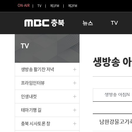
ON-AIR
TV
제1FM
제2FM
뉴스
TV
충청북도
생방송 활기찬 
TV
충청북도 교육청
프라임인터뷰
생방송 
청주
인생내컷
충주
테마기행 길
생방송 활기찬 저녁
괴산
충북 시사토론 
단양
전국시대
프라임인터뷰
보은
시청자 FLEX
생방송 아침N
인생내컷
영동
특집프로그램
옥천
TV 속 정보
테마기행 길
음성
종영프로그램
제천
남한강물고기축
충북 시사토론 창
증평