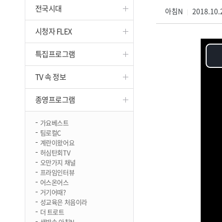
전국시대
진천
아침N
2018.10.
|
시청자 FLEX
특집프로그램
TV 속 정보
종영프로그램
가요베스트
팀로컬C
계란이왔어요
허심탄회TV
오만가지 채널
프라임인터뷰
어스온어스
거기어때?
성교육은 처음이라
더 트로트
생방송 아침N