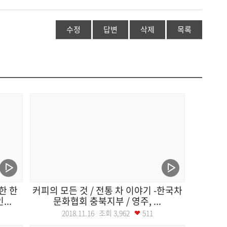
수정
답변
삭제
목록
한 한
커피의 모든 것 / 전통 차 이야기 -한국차
..
문화협회 충북지부 / 영주, ...
2018.11.16 조회
3,962
511