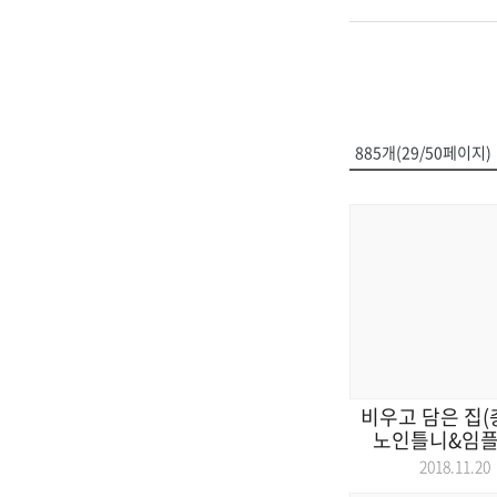
885개(29/50페이지)
비우고 담은 집(
노인틀니&임플란
2018.11.