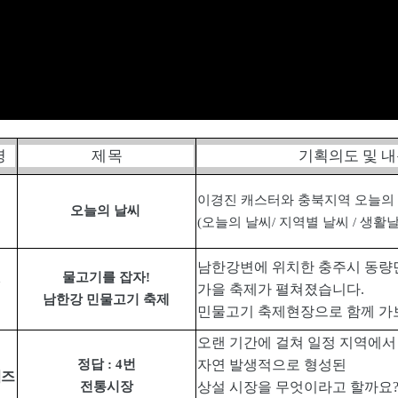
명
제 목
기획의도 및 
이경진 캐스터와 충북지역 오늘의
오늘의 날씨
(
오늘의 날씨
/
지역별 날씨
/
생활
남한강변에 위치한 충주시 동
물고기를 잡자
!
가을 축제가 펼쳐졌습니다
.
남한강 민물고기 축제
민물고기 축제현장으로 함께 
오랜 기간에 걸쳐 일정 지역에서
정답
: 4
번
자연 발생적으로 형성된
퀴즈
전통시장
상설 시장을 무엇이라고 할까요