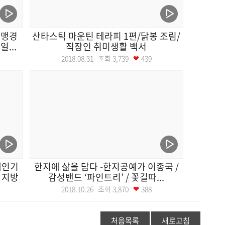
 맹경
산타스틱 마운틴 테라피 1편/닭봉 조림/
...
직장인 취미생활 백서
2018.08.31 조회
3,739
439
애인기
한지에 삶을 담다 -한지공예가 이종국 /
 지방
감성밴드 ‘파인트리’ / 꽃길따...
2018.10.26 조회
3,870
388
처음목록
새로고침