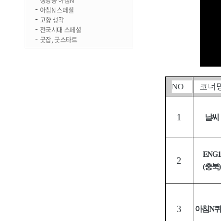
아침N 스페셜
고향 생각
전국시대 스페셜
굿잡, 굿스타트
NO
코너
1
날씨
ENG1
2
(
충북
)
3
아침
N