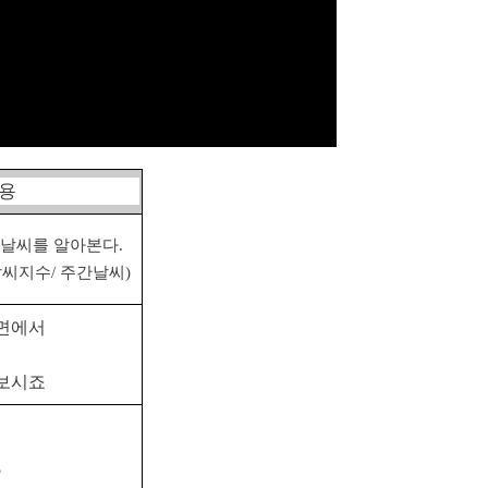
내용
 날씨를 알아본다
.
날씨지수
/
주간날씨
)
량면에서
가보시죠
?