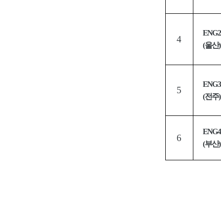
ENG2
4
(
울산
)
ENG3
5
(
전주
)
ENG4
6
(
부산
)