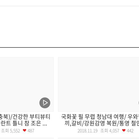
충북)/건강한 부티뷰티
국화꽃 필 무렵 청남대 여행/ 우와
트 틀니 참 조은 ...
끼,갈비/강원감영 복원/통영 철인.
20 조회
5,552
487
2018.11.19 조회
4,057
442