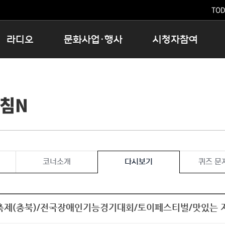
TODA
라디오
문화사업·행사
시청자참여
저녁
11:05 시사ON
문화행사
공지사항
12:00 정오의 희망곡
모아바유
시청자의견
아침N
16:00 완벽한 하루
MBC 노래교실
시청자위원회
우리 고향, 부탁해!
해외문화탐방
고충처리인
창
우리 고향, 안녕하십니까?
닥터공감
클린센터
라디오특집 다시듣기
대관안내
시청자불만처리위원회
충청북도 음식문화페스타
코너소개
다시보기
퀴즈 문
청원생명쌀 대청호마라톤
로컬인사이트스쿨
로컬 콘텐츠 Hub
제(충북)/전국장애인기능경기대회/토이페스티벌/맛있는 
문화행사 아카이빙