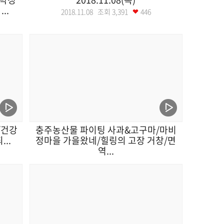
..
2018.11.08 조회
3,391
446
/건강
충주농산물 파이팅 사과&고구마/마비
..
정마을 가을왔네/힐링의 고장 거창/면
역...
2018.11.05 조회
3,420
439