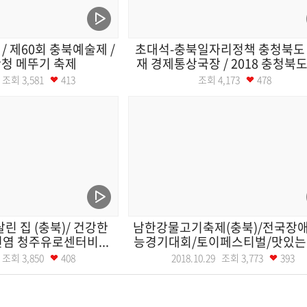
/ 제60회 충북예술제 /
초대석-충북일자리정책 충청북도
산청 메뚜기 축제
재 경제통상국장 / 2018 충청북도일
02 조회
3,581
413
조회
4,173
478
린 집 (충북)/ 건강한
남한강물고기축제(충북)/전국장
염 청주유로센터비...
능경기대회/토이페스티벌/맛있는
30 조회
3,850
408
2018.10.29 조회
3,773
393