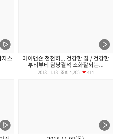
 감자스
마이맨숀 천천히... 건강한 집 / 건강한
부티뷰티 담낭결석 소화잘되는...
2018.11.13 조회
4,205
414
 박정
2018.11.08(목)