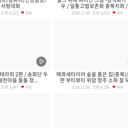
항서핑대회
우 / 일통고법보존회 충북지회 / .
12 조회
4,121
408
2018.11.09 조회
4,015
459
테라피 2편 / 송화단 두
메콰세타이어 숲을 품은 집(충북)
대천마을 들돌 장...
한 부티뷰티 위암 청주 소화 잘 되.
07 조회
3,947
476
2018.11.06 조회
4,206
464