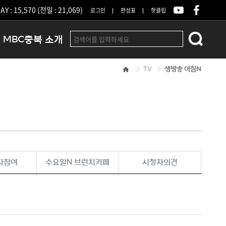
Y : 15,570 (전일 : 21,069)
로그인
편성표
핫클립
MBC충북 소개
TV
생방송 아침N
인사말
연혁
조직 및 업무안내
방송권역
광고안내
아나운서
오시는길
자참여
수요일N 브런치카페
시청자의견
결산공고