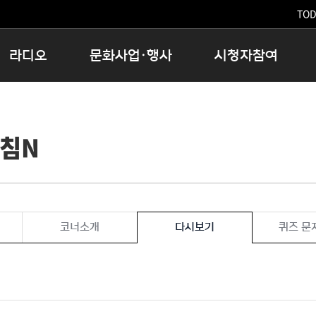
TODA
라디오
문화사업·행사
시청자참여
저녁
11:05 시사ON
문화행사
공지사항
12:00 정오의 희망곡
모아바유
시청자의견
아침N
16:00 완벽한 하루
MBC 노래교실
시청자위원회
우리 고향, 부탁해!
해외문화탐방
고충처리인
창
우리 고향, 안녕하십니까?
닥터공감
클린센터
라디오특집 다시듣기
대관안내
시청자불만처리위원회
충청북도 음식문화페스타
코너소개
다시보기
퀴즈 문
청원생명쌀 대청호마라톤
로컬인사이트스쿨
로컬 콘텐츠 Hub
문화행사 아카이빙