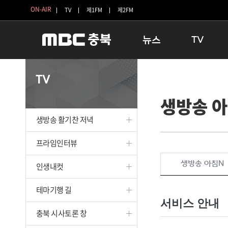
ON-AIR
TV
제1FM
제2FM
뉴스
TV
충청북도
생방송 활기찬 
TV
충청북도 교육청
프라임인터뷰
생방송 
청주
인생내컷
충주
테마기행 길
생방송 활기찬 저녁
괴산
충북 시사토론 
단양
전국시대
프라임인터뷰
보은
시청자 FLEX
생방송 아침N
인생내컷
영동
특집프로그램
옥천
TV 속 정보
테마기행 길
음성
종영프로그램
서비스 안내
제천
충북 시사토론 창
증평