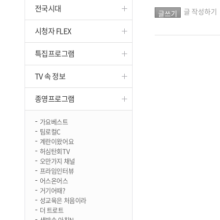
전국시대
진천
글 작성하기
시청자 FLEX
특집프로그램
TV 속 정보
종영프로그램
가요베스트
팀로컬C
계란이왔어요
허심탄회TV
오만가지 채널
프라임인터뷰
어스온어스
거기어때?
성교육은 처음이라
더 트로트
생방송 아침N