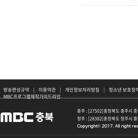
방송편성규약
|
이용약관
|
개인정보처리방침
|
청소년 보호정
MBC프로그램제작가이드라인
충주 : [27502]충청북도 충주시 중원대
청주 : [28382]충청북도 청주시 흥덕구
Copyright© 2017. All right re