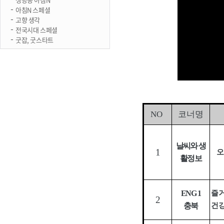
아침N 스페셜
고향 생각
전국시대 스페셜
굿잡, 굿스타트
NO
코너명
날씨와 생
1
오
활정보
ENG 1
즐거
2
충북
건강