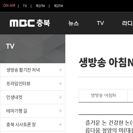
ON-AIR
TV
제1FM
제2FM
뉴스
TV
라디
충청북도
생방송 활기찬 저녁
11:05 
TV
충청북도 교육청
프라임인터뷰
12:00
생방송 아침
청주
인생내컷
16:00 
충주
테마기행 길
우리 고향
생방송 활기찬 저녁
괴산
충북 시사토론 창
우리 고향
단양
전국시대
라디오특
프라임인터뷰
보은
시청자 FLEX
생방송 아침N
인생내컷
영동
특집프로그램
옥천
TV 속 정보
테마기행 길
음성
종영프로그램
제천
즐거운 논 건강한 논
충북 시사토론 창
름다움 청양의 미(대
증평