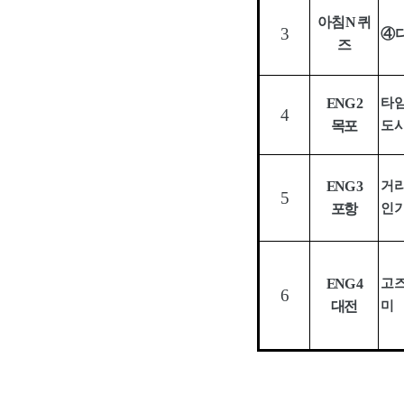
아침
N
퀴
3
④
즈
ENG 2
타임
4
목포
도시
ENG 3
거리
5
포항
인
ENG 4
고
6
대전
미