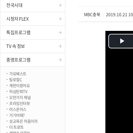
전국시대
진천
MBC충북
2019.10.21 1
|
시청자 FLEX
특집프로그램
Pl
TV 속 정보
Vi
종영프로그램
가요베스트
팀로컬C
계란이왔어요
허심탄회TV
오만가지 채널
프라임인터뷰
어스온어스
거기어때?
성교육은 처음이라
더 트로트
생방송 아침N