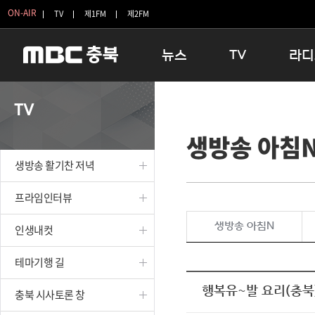
ON-AIR
TV
제1FM
제2FM
뉴스
TV
라디
충청북도
생방송 활기찬 저녁
11:05 
TV
충청북도 교육청
프라임인터뷰
12:00
생방송 아침
청주
인생내컷
16:00 
충주
테마기행 길
우리 고향
생방송 활기찬 저녁
괴산
충북 시사토론 창
우리 고향
단양
전국시대
라디오특
프라임인터뷰
보은
시청자 FLEX
생방송 아침N
인생내컷
영동
특집프로그램
옥천
TV 속 정보
테마기행 길
음성
종영프로그램
제천
행복유~발 요리(충북
충북 시사토론 창
증평