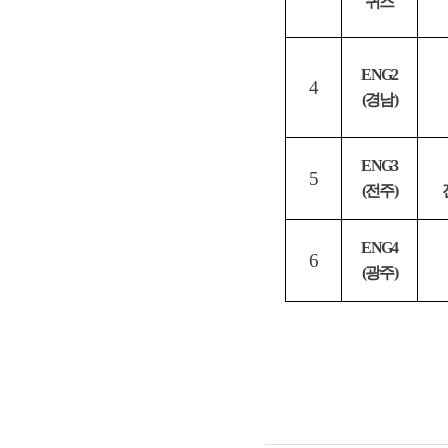
퀴즈
ENG2
4
(
경남
)
ENG3
5
(
전주
)
ENG4
6
(
광주
)