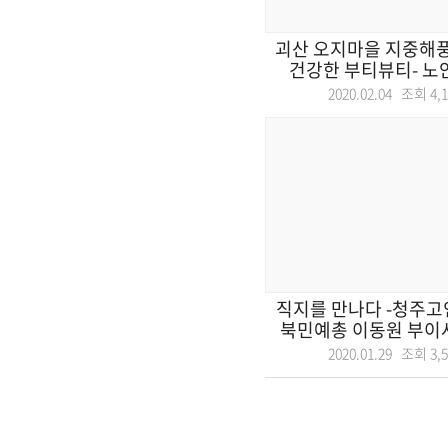
괴산 오지마을 지중해풍
건강한 부티뷰티- 노안
2020.02.04 조회
4,
직지를 만나다 -청주고
북민예총 이동원 부이사장
2020.01.29 조회
3,