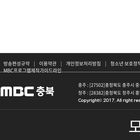
방송편성규약
|
이용약관
|
개인정보처리방침
|
청소년 보호정
MBC프로그램제작가이드라인
충주 : [27502]충청북도 충주시 중원대
청주 : [28382]충청북도 청주시 흥덕구
Copyright© 2017. All right re