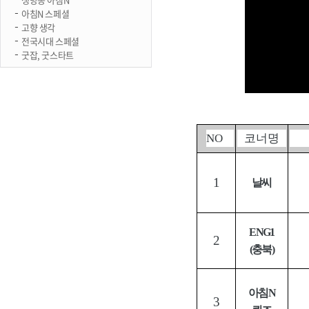
아침N 스페셜
고향 생각
전국시대 스페셜
굿잡, 굿스타트
NO
코너명
1
날씨
ENG1
2
(
충북
)
아침
N
3